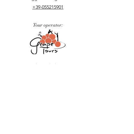
+39-055215901
Tour operator:
Podere nel Chianti:
Formaggioteca Terroir
is part of the Jollie Ecosystem, B Corp certified