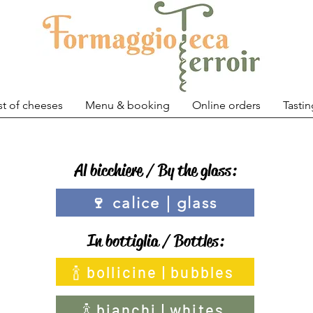
st of cheeses
Menu & booking
Online orders
Tastin
Al bicchiere / By the glass:
🍷 calice | glass
In bottiglia / Bottles:
🍾 bollicine | bubbles
🍾 bianchi | whites