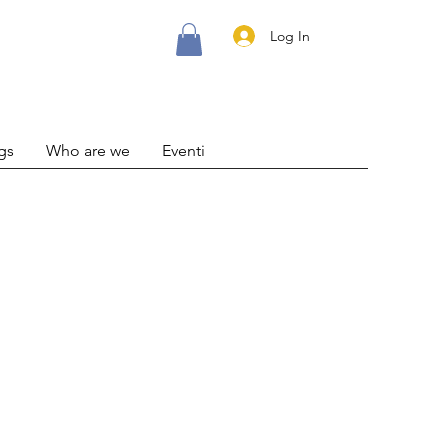
Log In
gs
Who are we
Eventi