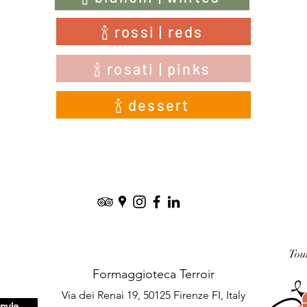
🍾 rossi | reds
🍾 rosati | pinks
🍾 dessert
Tou
Formaggioteca Terroir
Via dei Renai 19, 50125 Firenze FI, Italy
Invia