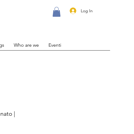
Log In
gs
Who are we
Eventi
nato |