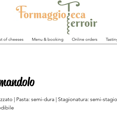
st of cheeses
Menu & booking
Online orders
Tastin
mandolo
izzato | Pasta: semi-dura | Stagionatura: semi-stagio
dibile