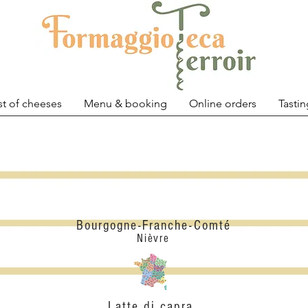
st of cheeses
Menu & booking
Online orders
Tastin
Crottin De Chavignol
Bourgogne-Franche-Comté
Nièvre
Latte di capra