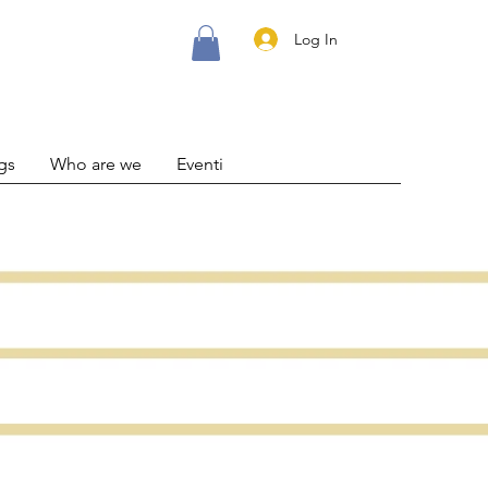
Log In
gs
Who are we
Eventi