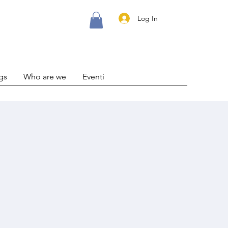
Log In
gs
Who are we
Eventi