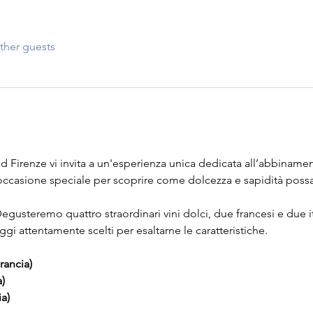
ther guests
Firenze vi invita a un'esperienza unica dedicata all’abbinamento
ccasione speciale per scoprire come dolcezza e sapidità possan
Degusteremo quattro straordinari vini dolci, due francesi e due 
gi attentamente scelti per esaltarne le caratteristiche.
ancia)
)
a)