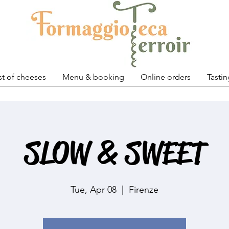
st of cheeses
Menu & booking
Online orders
Tastin
SLOW & SWEET
Tue, Apr 08
  |  
Firenze