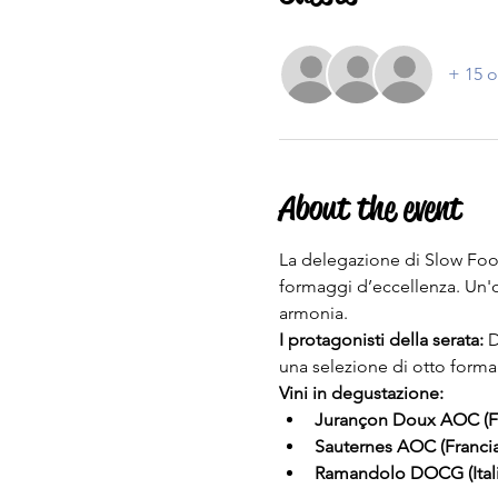
+ 15 o
About the event
La delegazione di Slow Food 
formaggi d’eccellenza. Un'o
armonia.
I protagonisti della serata:
 
una selezione di otto formag
Vini in degustazione:
Jurançon Doux AOC (Fr
Sauternes AOC (Francia
Ramandolo DOCG (Itali