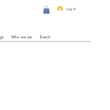
Log In
gs
Who are we
Eventi