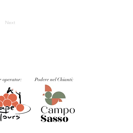
Next
r operator:
Podere nel Chianti: